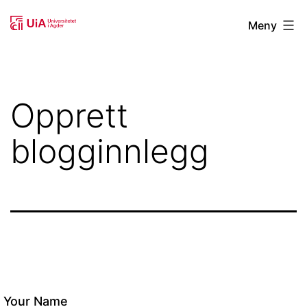
Gå
Studenter
Meny
til
i
innhold
forsknings-
og
Opprett
innovasjonsprosjekt
blogginnlegg
Your Name