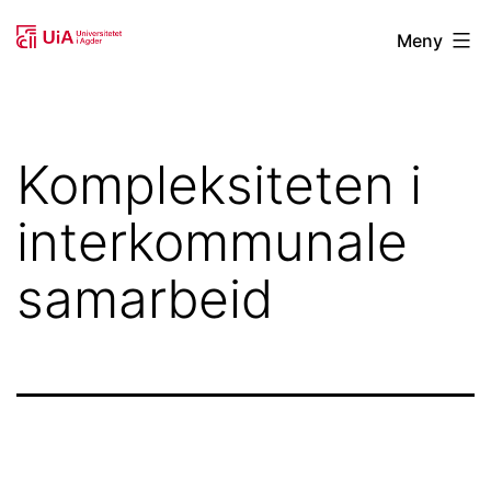
Gå
Studenter
Meny
til
i
innhold
forsknings-
og
Kompleksiteten i
innovasjonsprosjekt
interkommunale
samarbeid