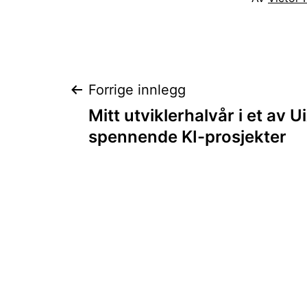
Innleggsnaviga
Forrige innlegg
Mitt utviklerhalvår i et av 
spennende KI-prosjekter