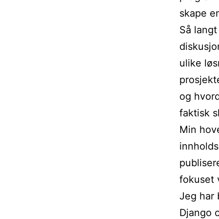
skape en
Så langt
diskusjon
ulike lø
prosjekt
og hvord
faktisk s
Min hove
innholds
publiser
fokuset 
Jeg har 
Django o