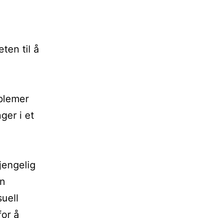
ten til å
oblemer
ger i et
jengelig
en
suell
for å