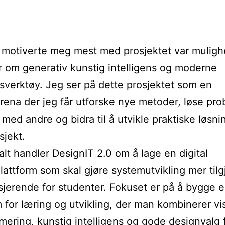
motiverte meg mest med prosjektet var mulighe
 om generativ kunstig intelligens og moderne
gsverktøy. Jeg ser på dette prosjektet som en
rena der jeg får utforske nye metoder, løse pr
ed andre og bidra til å utvikle praktiske løsnin
sjekt.
talt handler DesignIT 2.0 om å lage en digital
lattform som skal gjøre systemutvikling mer tilg
jerende for studenter. Fokuset er på å bygge 
m for læring og utvikling, der man kombinerer vi
ering, kunstig intelligens og gode designvalg 