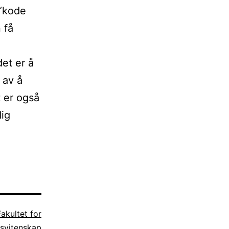
 “kode
 få
det er å
 av å
 er også
dig
Fakultet for
svitenskap