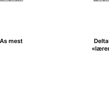
sjon
UiAs mest
Delta
«lære