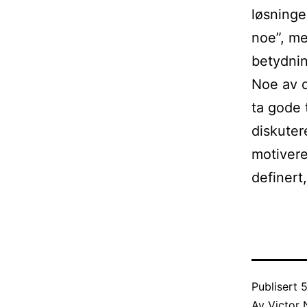
løsninge
noe”, me
betydnin
Noe av d
ta gode 
diskuter
motivere
definert
Publisert
5
Av
Victor