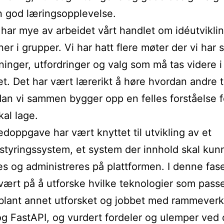
 god læringsopplevelse.
 har mye av arbeidet vårt handlet om idéutvikli
er i grupper. Vi har hatt flere møter der vi har 
sninger, utfordringer og valg som må tas videre i
et. Det har vært lærerikt å høre hvordan andre 
an vi sammen bygger opp en felles forståelse f
kal lage.
doppgave har vært knyttet til utvikling av et
styringssystem, et system der innhold skal kun
es og administreres på plattformen. I denne fas
vært på å utforske hvilke teknologier som passe
blant annet utforsket og jobbet med rammever
g FastAPI, og vurdert fordeler og ulemper ved 