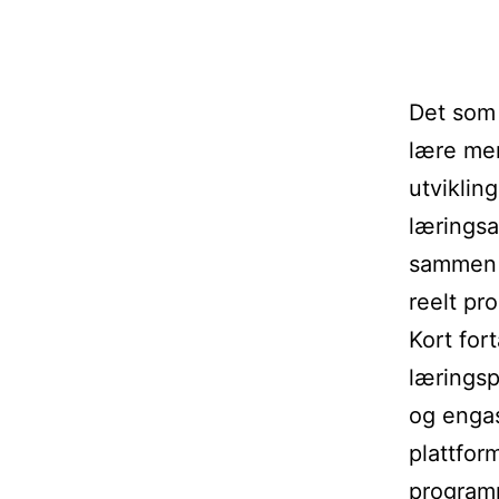
Det som 
lære mer
utviklin
læringsa
sammen m
reelt pro
Kort for
læringsp
og engas
plattfor
programm