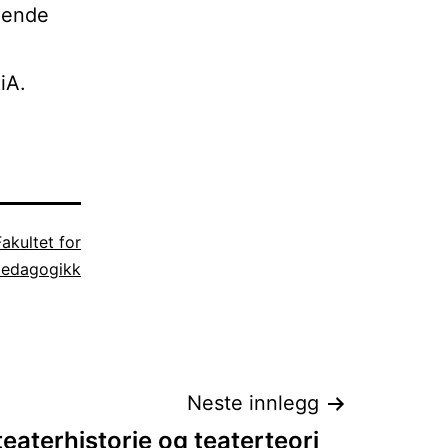
nende
iA.
Fakultet for
pedagogikk
Neste innlegg
teaterhistorie og teaterteori