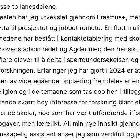
isse to landsdelene.
sten har jeg utvekslet gjennom Erasmus+, men
tta til prosjektet og jobbet remote. En flott mul
nedene har bestått i kontaktetablering med sko
i hovedstadsområdet og Agder med den hensikt
 flere elever til å delta i spørreundersøkelsen o
 forskningen. Erfaringer jeg har gjort i 2024 er a
ten av videregående opplæring fremdeles er en
religion og i de temaene som tas opp her. I tilleg
atende svært høy interesse for forskning blant e
ende skoler, noe som har vært utfordrende i for
gaver, men lærerikt. All min nye innsikt gjenno
nskapelig assistent anser jeg som verdifull og j