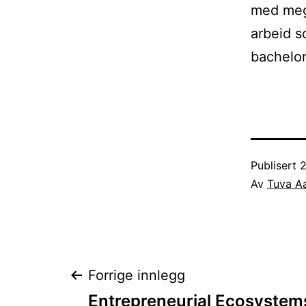
med meg
arbeid s
bachelor
Publisert
2
Av
Tuva A
Innleggsnaviga
Forrige innlegg
Entrepreneurial Ecosystem