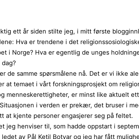
tig ett år siden stilte jeg, i mitt første blogginn
ene: Hva er trendene i det religionssosiologisk
et i Norge? Hva er egentlig de unges holdninger
i dag?
tiller de samme spørsmålene nå. Det er vi ikke al
r at temaet i vårt forskningsprosjekt om religio
og menneskerettigheter, er minst like aktuelt ett
 Situasjonen i verden er prekær, det bruser i m
ett at kjente personer engasjerer seg på feltet.
et jeg henviser til, som hadde oppstart i septe
ledet av Pål Ketil Botvar og jeg har fått mulighe