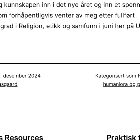
 kunnskapen inn i det nye året og inn et spen
om forhåpentligvis venter av meg etter fullført
grad i Religion, etikk og samfunn i juni her på U
. desember 2024
Kategorisert som
asgaard
humaniora og 
sjon
s Resources
Praktisk 