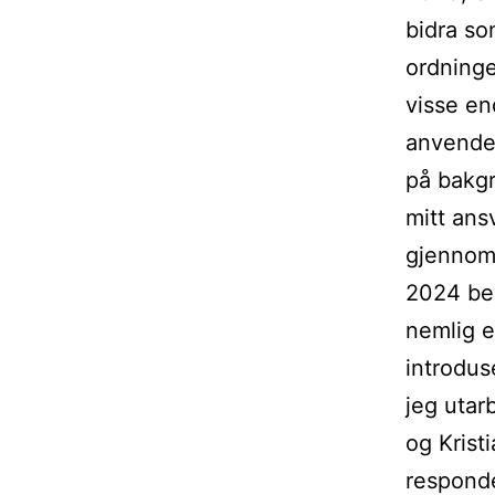
bidra so
ordninge
visse en
anvender
på bakgr
mitt ans
gjennomf
2024 bes
nemlig e
introdus
jeg utar
og Krist
responde