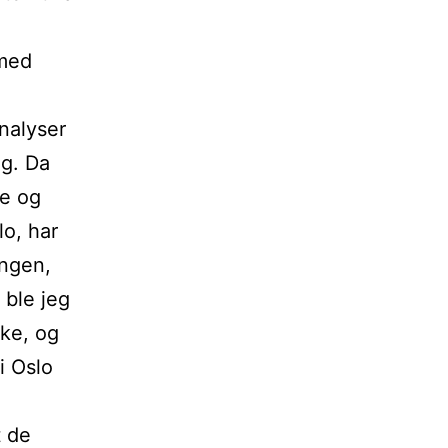
 med
nalyser
ng. Da
ge og
lo, har
ingen,
 ble jeg
ike, og
i Oslo
t de