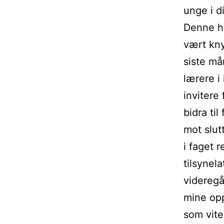
unge i d
Denne hø
vært kny
siste må
lærere 
invitere
bidra til
mot slut
i faget 
tilsynel
videregå
mine opp
som vite