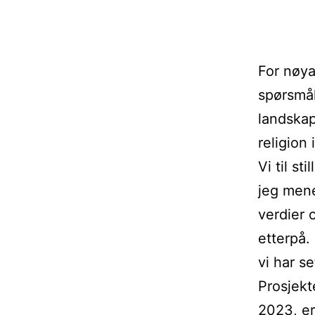
For nøyak
spørsmål
landskap
religion 
Vi til s
jeg mene
verdier 
etterpå.
vi har s
Prosjekt
2023, er 