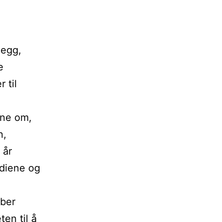
legg,
e
 til
ene om,
n,
 år
ediene og
mber
ten til å