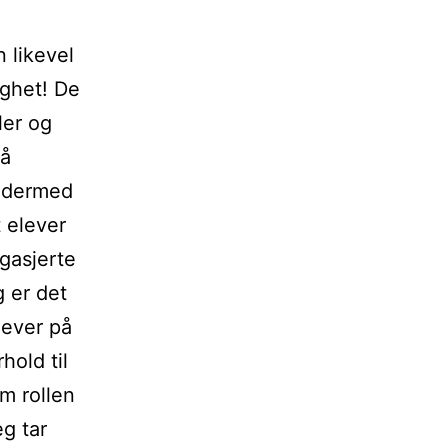
 likevel
ighet! De
ler og
 å
g dermed
t elever
gasjerte
g er det
lever på
hold til
m rollen
eg tar