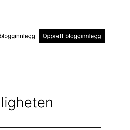
t blogginnlegg
Opprett blogginnlegg
tligheten