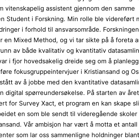
m vitenskapelig assistent gjennom den samme
n Student i Forskning. Min rolle ble videreført
dringer i forhold til ansvarsområde. Forskningen
 en Mixed Method, og vi tar sikte på å foreta a
unn av både kvalitativ og kvantitativ datasamli
var i fjor hovedsakelig dreide seg om å planleg
øre fokusgruppeintervjuer i Kristiansand og Os
tått av å jobbe med den kvantitative datasaml
n digital spørreundersøkelse. På starten av året
ert for Survey Xact, et program en kan skape sl
beidet en som ble sendt til videregående skoler 
iansand. Vår ambisjon har vært å motta et antall
nter som lar oss sammenligne holdninger blan